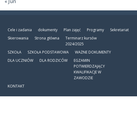
« Jun
Cele i zadania
dokumenty
Plan zajęć
Programy
Sekretariat
Skierowania
Strona główna
Terminarz kursów
2024/2025
SZKOŁA
SZKOŁA PODSTAWOWA
WAŻNE DOKUMENTY
DLA UCZNIÓW
DLA RODZICÓW
EGZAMIN
POTWIERDZAJĄCY
KWALIFIKACJE W
ZAWODZIE
KONTAKT