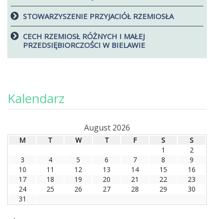
STOWARZYSZENIE PRZYJACIÓŁ RZEMIOSŁA
CECH RZEMIOSŁ RÓŻNYCH I MAŁEJ
PRZEDSIĘBIORCZOŚCI W BIELAWIE
Kalendarz
August 2026
M
T
W
T
F
S
S
1
2
3
4
5
6
7
8
9
10
11
12
13
14
15
16
17
18
19
20
21
22
23
24
25
26
27
28
29
30
31