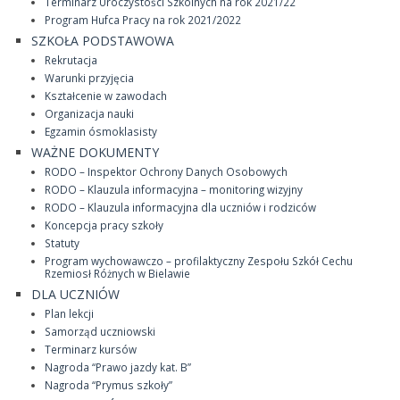
Terminarz Uroczystości Szkolnych na rok 2021/22
Program Hufca Pracy na rok 2021/2022
SZKOŁA PODSTAWOWA
Rekrutacja
Warunki przyjęcia
Kształcenie w zawodach
Organizacja nauki
Egzamin ósmoklasisty
WAŻNE DOKUMENTY
RODO – Inspektor Ochrony Danych Osobowych
RODO – Klauzula informacyjna – monitoring wizyjny
RODO – Klauzula informacyjna dla uczniów i rodziców
Koncepcja pracy szkoły
Statuty
Program wychowawczo – profilaktyczny Zespołu Szkół Cechu
Rzemiosł Różnych w Bielawie
DLA UCZNIÓW
Plan lekcji
Samorząd uczniowski
Terminarz kursów
Nagroda “Prawo jazdy kat. B”
Nagroda “Prymus szkoły”