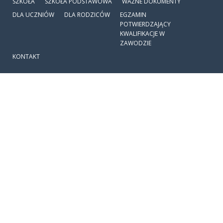
SZKOŁA
SZKOŁA PODSTAWOWA
WAŻNE DOKUMENTY
DLA UCZNIÓW
DLA RODZICÓW
EGZAMIN
POTWIERDZAJĄCY
KWALIFIKACJE W
ZAWODZIE
KONTAKT