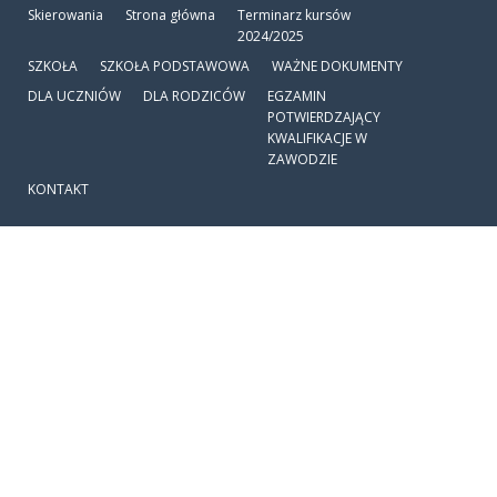
Skierowania
Strona główna
Terminarz kursów
2024/2025
SZKOŁA
SZKOŁA PODSTAWOWA
WAŻNE DOKUMENTY
DLA UCZNIÓW
DLA RODZICÓW
EGZAMIN
POTWIERDZAJĄCY
KWALIFIKACJE W
ZAWODZIE
KONTAKT