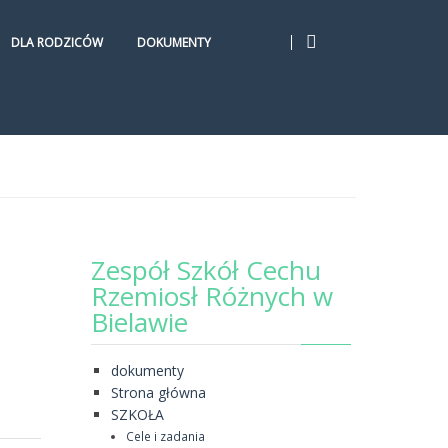
DLA RODZICÓW
DOKUMENTY
Zespół Szkół Cechu
Rzemiosł Różnych w
Bielawie
dokumenty
Strona główna
SZKOŁA
Cele i zadania