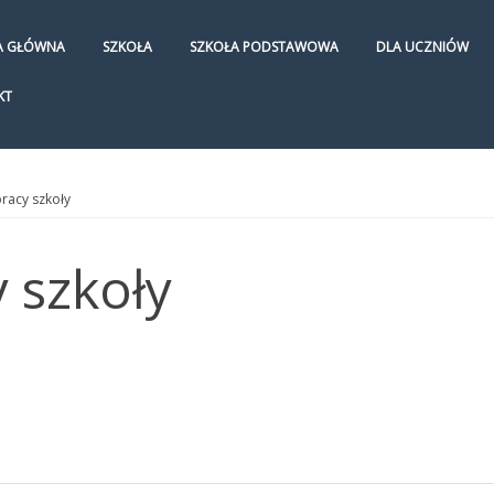
A GŁÓWNA
SZKOŁA
SZKOŁA PODSTAWOWA
DLA UCZNIÓW
KT
racy szkoły
 szkoły