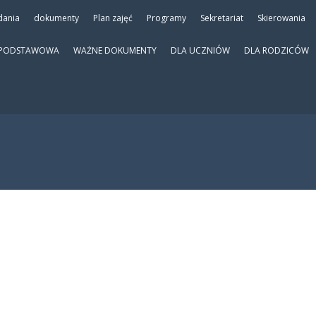
dania
dokumenty
Plan zajęć
Programy
Sekretariat
Skierowania
 PODSTAWOWA
WAŻNE DOKUMENTY
DLA UCZNIÓW
DLA RODZICÓW