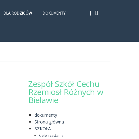
DLA RODZICÓW
DOKUMENTY
Zespół Szkół Cechu
Rzemiosł Różnych w
Bielawie
dokumenty
Strona główna
SZKOŁA
Cele i zadania