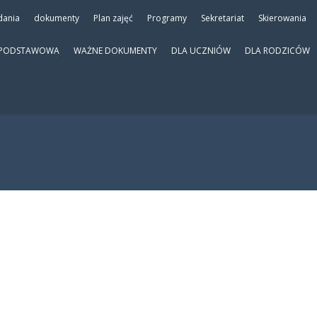
dania
dokumenty
Plan zajęć
Programy
Sekretariat
Skierowania
 PODSTAWOWA
WAŻNE DOKUMENTY
DLA UCZNIÓW
DLA RODZICÓW