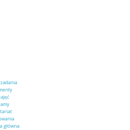
i zadania
menty
zajęć
ramy
tariat
owania
a główna