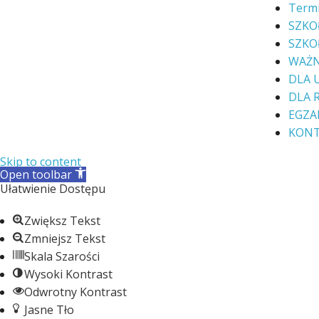
Termi
SZKO
SZKO
WAŻ
DLA 
DLA 
EGZA
KON
Skip to content
Open toolbar
Ułatwienie Dostępu
Zwiększ Tekst
Zmniejsz Tekst
Skala Szarości
Wysoki Kontrast
Odwrotny Kontrast
Jasne Tło