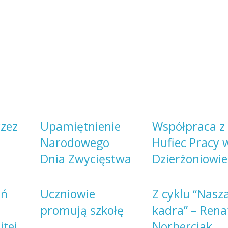
zez
Upamiętnienie
Współpraca z 
Narodowego
Hufiec Pracy 
Dnia Zwycięstwa
Dzierżoniowie
eń
Uczniowie
Z cyklu “Nasz
promują szkołę
kadra” – Rena
itej
Norberciak