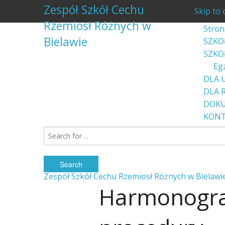
Zespół Szkół Cechu
Skip to 
Rzemiosł Różnych w
Stron
Bielawie
SZKO
SZKO
Eg
DLA 
DLA 
DOK
KON
Zespół Szkół Cechu Rzemiosł Różnych w Bielawi
Harmonogram