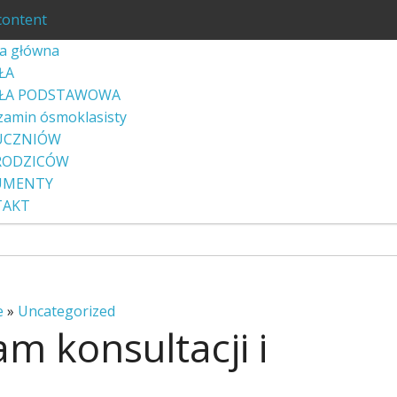
content
a główna
ŁA
ŁA PODSTAWOWA
zamin ósmoklasisty
UCZNIÓW
RODZICÓW
UMENTY
TAKT
e
»
Uncategorized
 konsultacji i