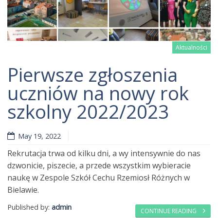
Aktualności
Pierwsze zgłoszenia
uczniów na nowy rok
szkolny 2022/2023
Read more
May 19, 2022
Rekrutacja trwa od kilku dni, a wy intensywnie do nas
dzwonicie, piszecie, a przede wszystkim wybieracie
naukę w Zespole Szkół Cechu Rzemiosł Różnych w
Bielawie.
Published by:
admin
CONTINUE READING