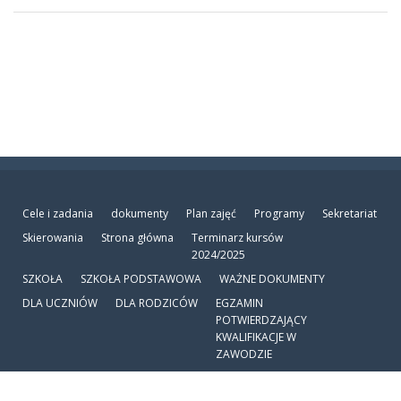
Cele i zadania
dokumenty
Plan zajęć
Programy
Sekretariat
Skierowania
Strona główna
Terminarz kursów
2024/2025
SZKOŁA
SZKOŁA PODSTAWOWA
WAŻNE DOKUMENTY
DLA UCZNIÓW
DLA RODZICÓW
EGZAMIN
POTWIERDZAJĄCY
KWALIFIKACJE W
ZAWODZIE
KONTAKT