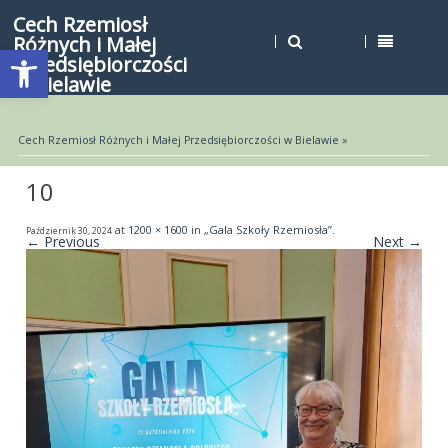
Cech Rzemiosł
Różnych i Małej
Open toolbar
Przedsiębiorczości
w Bielawie
Cech Rzemiosł Różnych i Małej Przedsiębiorczości w Bielawie
»
10
at
1200 × 1600
in
„Gala Szkoły Rzemiosła”
.
Październik 30, 2024
← Previous
Next →