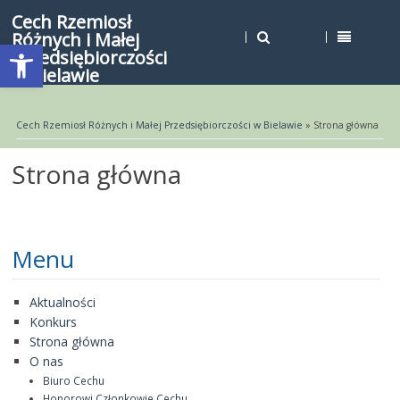
Cech Rzemiosł
Różnych i Małej
Open toolbar
Przedsiębiorczości
w Bielawie
Cech Rzemiosł Różnych i Małej Przedsiębiorczości w Bielawie
» Strona główna
Strona główna
Menu
Aktualności
Konkurs
Strona główna
O nas
Biuro Cechu
Honorowi Członkowie Cechu