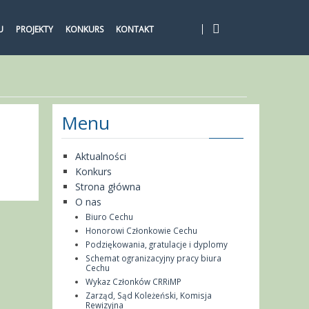
U
PROJEKTY
KONKURS
KONTAKT
Menu
Aktualności
Konkurs
Strona główna
O nas
Biuro Cechu
Honorowi Członkowie Cechu
Podziękowania, gratulacje i dyplomy
Schemat ogranizacyjny pracy biura
Cechu
Wykaz Członków CRRiMP
Zarząd, Sąd Koleżeński, Komisja
Rewizyjna