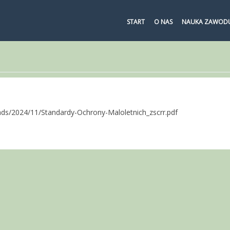
START
O NAS
NAUKA ZAWOD
M
ads/2024/11/Standardy-Ochrony-Maloletnich_zscrr.pdf