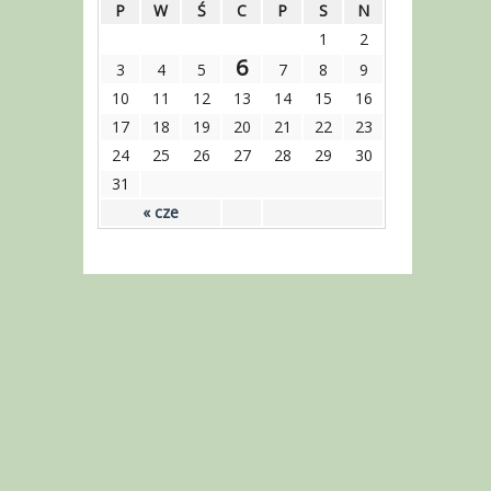
P
W
Ś
C
P
S
N
1
2
6
3
4
5
7
8
9
10
11
12
13
14
15
16
17
18
19
20
21
22
23
24
25
26
27
28
29
30
31
« cze