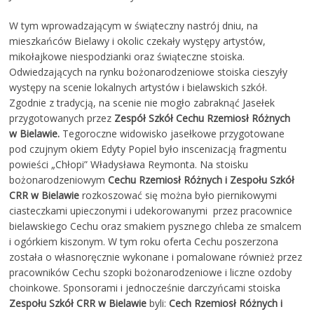
W tym wprowadzającym w świąteczny nastrój dniu, na
mieszkańców Bielawy i okolic czekały występy artystów,
mikołajkowe niespodzianki oraz świąteczne stoiska.
Odwiedzających na rynku bożonarodzeniowe stoiska cieszyły
występy na scenie lokalnych artystów i bielawskich szkół.
Zgodnie z tradycją, na scenie nie mogło zabraknąć Jasełek
przygotowanych przez
Zespół Szkół Cechu Rzemiosł Różnych
w Bielawie.
Tegoroczne widowisko jasełkowe przygotowane
pod czujnym okiem Edyty Popiel było inscenizacją fragmentu
powieści „Chłopi” Władysława Reymonta. Na stoisku
bożonarodzeniowym
Cechu Rzemiosł Różnych i Zespołu Szkół
CRR w Bielawie
rozkoszować się można było piernikowymi
ciasteczkami upieczonymi i udekorowanymi przez pracownice
bielawskiego Cechu oraz smakiem pysznego chleba ze smalcem
i ogórkiem kiszonym. W tym roku oferta Cechu poszerzona
została o własnoręcznie wykonane i pomalowane również przez
pracowników Cechu szopki bożonarodzeniowe i liczne ozdoby
choinkowe. Sponsorami i jednocześnie darczyńcami stoiska
Zespołu Szkół CRR w Bielawie
byli:
Cech Rzemiosł Różnych i