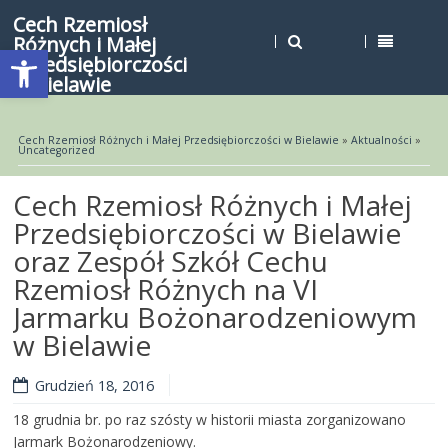
Cech Rzemiosł
Różnych i Małej
Open toolbar
Przedsiębiorczości
w Bielawie
Cech Rzemiosł Różnych i Małej Przedsiębiorczości w Bielawie
»
Aktualności
»
Uncategorized
Cech Rzemiosł Różnych i Małej
Przedsiębiorczości w Bielawie
oraz Zespół Szkół Cechu
Rzemiosł Różnych na VI
Jarmarku Bożonarodzeniowym
w Bielawie
Grudzień 18, 2016
18 grudnia br. po raz szósty w historii miasta zorganizowano
Jarmark Bożonarodzeniowy.