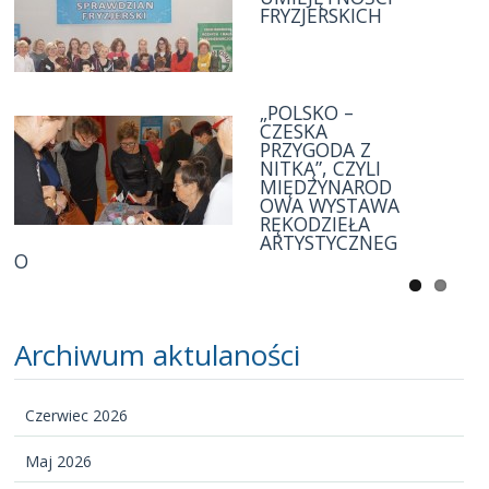
FRYZJERSKICH
MŁODOCIANYC
H W OKRESIE
od IX.2016r. do
XI.2016r.
„POLSKO –
UROCZYSTOŚĆ
CZESKA
ZAKOŃCZENIA
PRZYGODA Z
ROKU
NITKĄ”, CZYLI
SZKOLNEGO W
MIĘDZYNAROD
BIELAWSKIEJ
OWA WYSTAWA
SZKOLE
RĘKODZIEŁA
RZEMIEŚLNICZ
ARTYSTYCZNEG
EJ
O
Archiwum aktulaności
Czerwiec 2026
Maj 2026