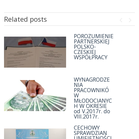
Related posts
Previou
Nex
POROZUMIENIE
PROMOCJA
PARTNERSKIEJ
ROCZNIKA
POLSKO-
„Bibliotheca
CZESKIEJ
Bielaviana
WSPÓŁPRACY
2015”
WYNAGRODZE
ROK SZKOLNY
NIA
2016/2017
PRACOWNIKÓ
W
MŁODOCIANYC
H W OKRESIE
od V.2017r. do
VIII.2017r.
WYNAGRODZE
CECHOWY
NIA
SPRAWDZIAN
PRACOWNIKÓ
UMIEJĘTNOŚCI
W