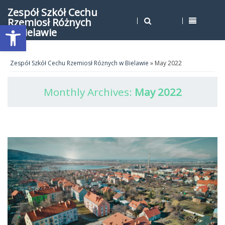
Zespół Szkół Cechu
Rzemiosł Różnych
Open toolbar
w Bielawie
Zespół Szkół Cechu Rzemiosł Różnych w Bielawie
» May 2022
Monthly Archives:
May 2022