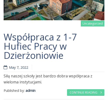
Uncategorized
Współpraca z 1-7
Hufiec Pracy w
Dzierżoniowie
Read more
May 7, 2022
Siłą naszej szkoły jest bardzo dobra współpraca z
wieloma instytucjami.
Published by:
admin
CONTINUE READING