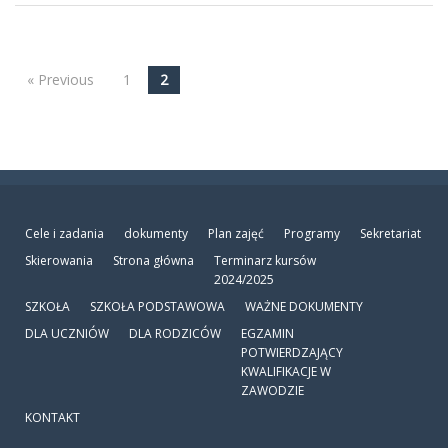
« Previous
1
2
Post navigation
Cele i zadania
dokumenty
Plan zajęć
Programy
Sekretariat
Skierowania
Strona główna
Terminarz kursów
2024/2025
SZKOŁA
SZKOŁA PODSTAWOWA
WAŻNE DOKUMENTY
DLA UCZNIÓW
DLA RODZICÓW
EGZAMIN
POTWIERDZAJĄCY
KWALIFIKACJE W
ZAWODZIE
KONTAKT